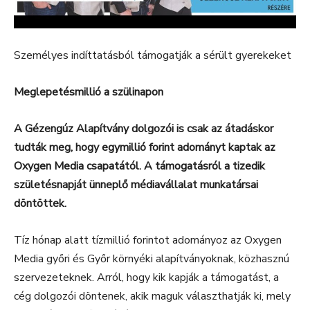
Személyes indíttatásból támogatják a sérült gyerekeket
Meglepetésmillió a szülinapon
A Gézengúz Alapítvány dolgozói is csak az átadáskor
tudták meg, hogy egymillió forint adományt kaptak az
Oxygen Media csapatától. A támogatásról a tizedik
születésnapját ünneplő médiavállalat munkatársai
döntöttek.
Tíz hónap alatt tízmillió forintot adományoz az Oxygen
Media győri és Győr környéki alapítványoknak, közhasznú
szervezeteknek. Arról, hogy kik kapják a támogatást, a
cég dolgozói döntenek, akik maguk választhatják ki, mely