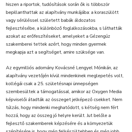
hiszen a riportok, tudósítások során ők is többször
bepillanthattak az alapítvány munkájába: a koraszülött
vagy sérüléssel született babák áldozatos
fejlesztésébe, a különböző foglalkozásokba, s láthatták
azokat az erőfeszítéseket, amelyeket a Gézengúz
szakemberei tettek azért, hogy minden gyermek
megkapja azt a segítséget, amire szüksége van.
Az egymilliós adomány Kovácsné Lengyel Mónikán, az
alapítvány vezetőjén kívül mindenkinek meglepetés volt,
kollégái csak a 25. születésnapi ünnepségen
szembesültek a támogatással, amikor az Oxygen Media
képviselői átadták az összeget jelképező csekket. Nem
túlzás, hogy mindenki meghatódott, s kétség nem fért
hozzá, hogy az összeg jó helyre került. Jut belőle a
fejlesztő szakemberek képzésére és a környezetük
szépítésére is, hogy még felkészültebben és még jobb