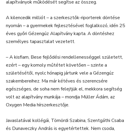
alapítványok működését segítse az összeg.
A kilencedik milliót – a szerkesztők-riporterek döntése
nyomán – a gyermekek fejlesztésével foglalkozó, idén 25
éves győri Gézengúz Alapítvány kapta. A döntéshez
személyes tapasztalat vezetett.
– A kisfiam, Bese fejlődési rendellenességgel született,
ezért – egy komoly műtétet követően – szinte a
születésétől, nyolc hónapig jártunk vele a Gézengúz
szakembereihez. Ma már kétéves és szerencsére
egészséges, de soha nem felejtjük el, mekkora segítség
volt az alapítvány munkája – mondja Müller Ádám, az
Oxygen Media hírszerkesztője.
Javaslatával kollégái, Tömördi Szabina, Szentgáthi Csaba
és Dunaveczky András is egyetértettek. Nem csoda,