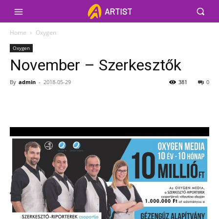
ARTIST
Home
Oxygen
Oxygen
November – Szerkesztők
By
admin
-
2018-05-29
381
0