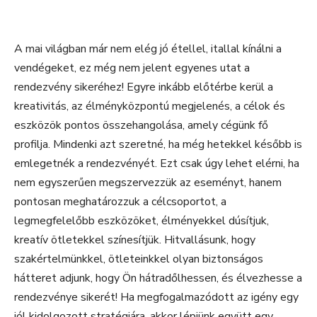
A mai világban már nem elég jó étellel, itallal kínálni a
vendégeket, ez még nem jelent egyenes utat a
rendezvény sikeréhez! Egyre inkább előtérbe kerül a
kreativitás, az élményközpontú megjelenés, a célok és
eszközök pontos összehangolása, amely cégünk fő
profilja. Mindenki azt szeretné, ha még hetekkel később is
emlegetnék a rendezvényét. Ezt csak úgy lehet elérni, ha
nem egyszerűen megszervezzük az eseményt, hanem
pontosan meghatározzuk a célcsoportot, a
legmegfelelőbb eszközöket, élményekkel dúsítjuk,
kreatív ötletekkel színesítjük. Hitvallásunk, hogy
szakértelmünkkel, ötleteinkkel olyan biztonságos
hátteret adjunk, hogy Ön hátradőlhessen, és élvezhesse a
rendezvénye sikerét! Ha megfogalmazódott az igény egy
jól kidolgozott stratégiára, akkor lépjünk együtt egy