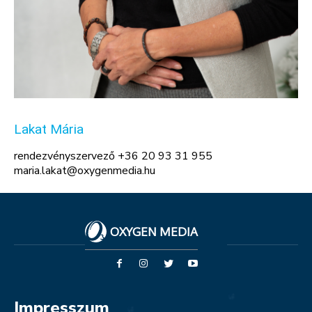
Lakat Mária
rendezvényszervező +36 20 93 31 955
maria.lakat@oxygenmedia.hu
OXYGEN MEDIA
Impresszum