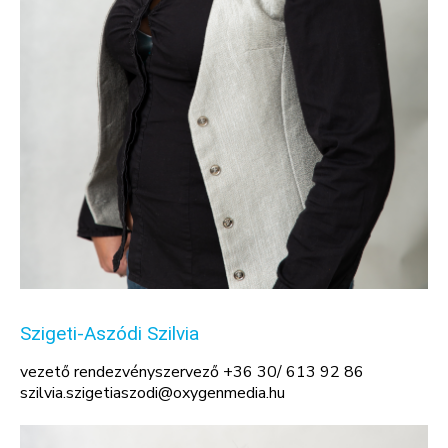
Szigeti-Aszódi Szilvia
vezető rendezvényszervező +36 30/ 613 92 86
szilvia.szigetiaszodi@oxygenmedia.hu